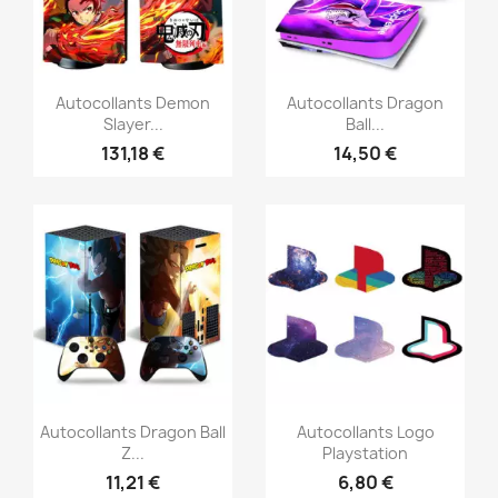
Aperçu rapide
Aperçu rapide


Autocollants Demon
Autocollants Dragon
Slayer...
Ball...
131,18 €
14,50 €
Aperçu rapide
Aperçu rapide


Autocollants Dragon Ball
Autocollants Logo
Z...
Playstation
11,21 €
6,80 €