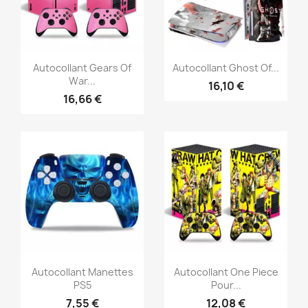
Aperçu rapide
Aperçu rapide


Autocollant Gears Of
Autocollant Ghost Of...
War...
16,10 €
16,66 €
Aperçu rapide
Aperçu rapide


Autocollant Manettes
Autocollant One Piece
PS5
Pour...
7,55 €
12,08 €