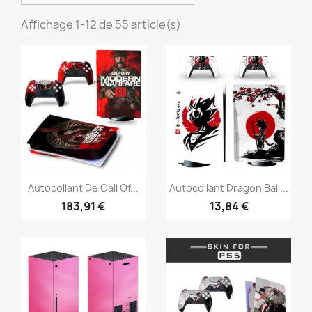
Affichage 1-12 de 55 article(s)
Aperçu rapide
Aperçu rapide


Autocollant De Call Of...
Autocollant Dragon Ball...
183,91 €
13,84 €