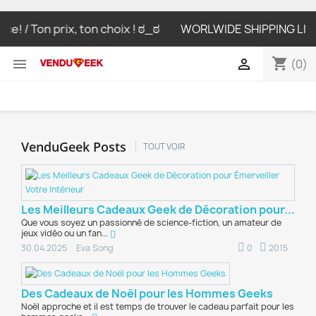
 / Ton prix, ton choix ! ಠ_ಠ
WORLWIDE SHIPPING LIVRAISO
shopping_cart


(0)
VenduGeek Posts
TOUT VOIR
Les Meilleurs Cadeaux Geek de Décoration pour...
Que vous soyez un passionné de science-fiction, un amateur de
jeux vidéo ou un fan...
0
2015
30.04.2025
Eva Song
Des Cadeaux de Noël pour les Hommes Geeks
Noël approche et il est temps de trouver le cadeau parfait pour les