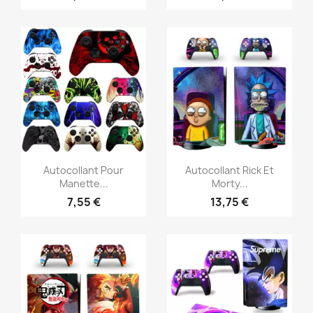
Aperçu rapide
Aperçu rapide


Autocollant Pour
Autocollant Rick Et
Manette...
Morty...
7,55 €
13,75 €