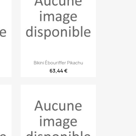
Aperçu rapide

Bikini Ébouriffer Pikachu
63,44 €