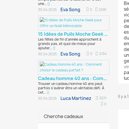
Bi
une...
sé
Eva Song
0
2081
30.04.2025
vi
pe
de
es
15 Idées de Pulls Moche Geek pour Offrir un...
du
Les fêtes de fin d'année approchent à
em
grands pas, et quoi de mieux pour
ajouter...
de
Eva Song
0
2134
30.04.2025
un
ge
ve
pa
Cadeau homme 40 ans : Comment choisir le cadeau...
lu
Trouver un cadeau homme 40 ans peut
parfois s'avérer être un véritable défi. À
cet...
Il y a
Luca Martinez
3271
30.04.2025
0
Cherche cadeaux