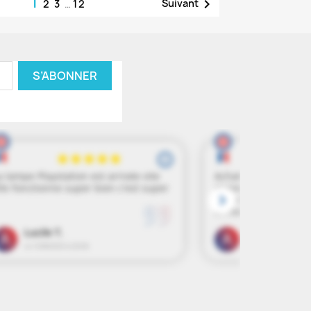
1

Suivant
2
3
…
12