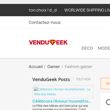
 Ton prix, ton choix ! ಠ_ಠ
WORLWIDE SHIPPING LIVRAISON
Contactez-nous
DECO
MODE
Accueil
Gamer
Fashion gamer
VenduGeek Posts
TOUT VOIR
WO
O
Célébrons l'Amour Inconditionnel : La Fête des...
La Fête des Mères est bien plus qu'une
simple journée sur le calendrier. C'est