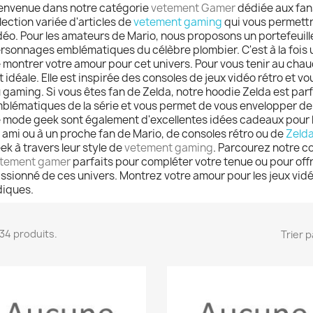
envenue dans notre catégorie
vetement Gamer
dédiée aux fans
lection variée d'articles de
vetement gaming
qui vous permettro
déo. Pour les amateurs de Mario, nous proposons un portefeuill
rsonnages emblématiques du célèbre plombier. C'est à la fois 
 montrer votre amour pour cet univers. Pour vous tenir au chau
t idéale. Elle est inspirée des consoles de jeux vidéo rétro et v
 gaming. Si vous êtes fan de Zelda, notre hoodie Zelda est parfa
blématiques de la série et vous permet de vous envelopper de l
 mode geek sont également d'excellentes idées cadeaux pour le
 ami ou à un proche fan de Mario, de consoles rétro ou de
Zeld
ek à travers leur style de
vetement gaming
. Parcourez notre co
tement gamer
parfaits pour compléter votre tenue ou pour off
ssionné de ces univers. Montrez votre amour pour les jeux vidé
diques.
 134 produits.
Trier p