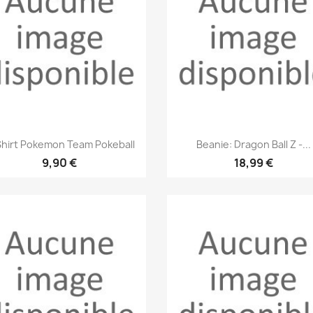
Aperçu rapide
Aperçu rapide


hirt Pokemon Team Pokeball
Beanie: Dragon Ball Z -...
9,90 €
18,99 €