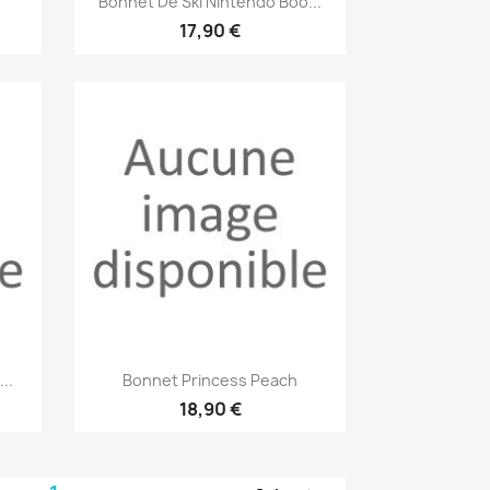

Bonnet De Ski Nintendo Boo...
17,90 €
Aperçu rapide

..
Bonnet Princess Peach
18,90 €