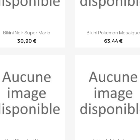
Aperçu rapide
Aperçu rapide


Bikini Noir Super Mario
Bikini Pokemon Mosaiqu
30,90 €
63,44 €
Aperçu rapide
Aperçu rapide