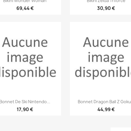


Bikini Wonder Woman
Bikini Zelda Triforce
69,44 €
30,90 €
Aperçu rapide
Aperçu rapide


Bonnet De Ski Nintendo...
Bonnet Dragon Ball Z Goku.
17,90 €
44,99 €