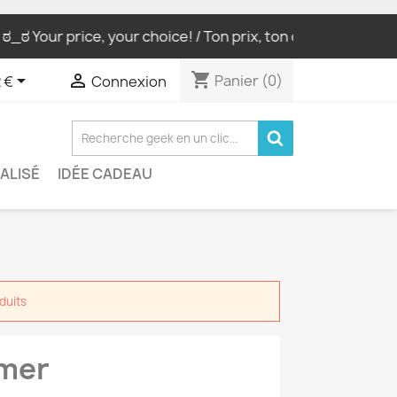
our price, your choice! / Ton prix, ton choix ! ಠ_ಠ
WORLW
shopping_cart


Panier
(0)
 €
Connexion
ALISÉ
IDÉE CADEAU
duits
amer