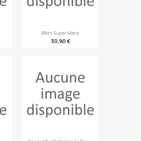
Aperçu rapide

e
Bikini Super Mario
30,90 €
Aperçu rapide