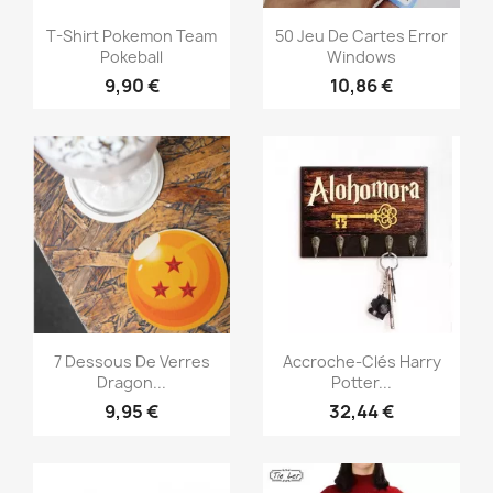
Aperçu rapide
Aperçu rapide


T-Shirt Pokemon Team
50 Jeu De Cartes Error
Pokeball
Windows
9,90 €
10,86 €
Aperçu rapide
Aperçu rapide


7 Dessous De Verres
Accroche-Clés Harry
Dragon...
Potter...
9,95 €
32,44 €