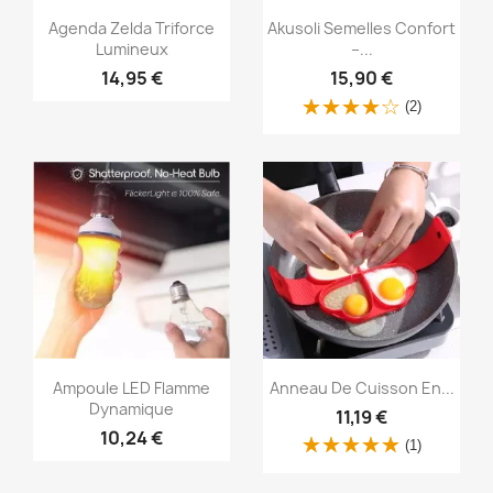
Aperçu rapide
Aperçu rapide


Agenda Zelda Triforce
Akusoli Semelles Confort
Lumineux
–...
14,95 €
15,90 €
(2)
Aperçu rapide
Aperçu rapide


Ampoule LED Flamme
Anneau De Cuisson En...
Dynamique
11,19 €
10,24 €
(1)