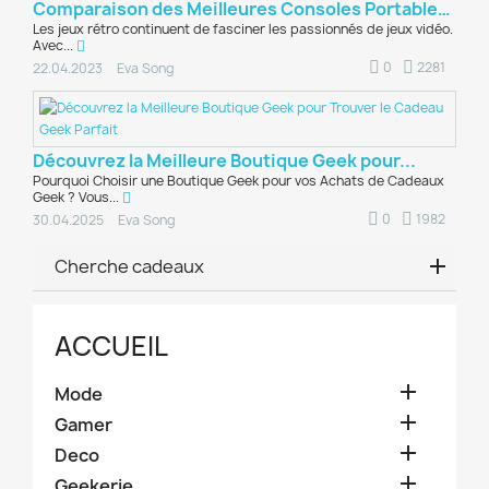
Comparaison des Meilleures Consoles Portables...
Les jeux rétro continuent de fasciner les passionnés de jeux vidéo.
Avec...
0
2281
22.04.2023
Eva Song
Découvrez la Meilleure Boutique Geek pour...
Pourquoi Choisir une Boutique Geek pour vos Achats de Cadeaux
Geek ? Vous...
0
1982
30.04.2025
Eva Song
Cherche cadeaux
ACCUEIL

Mode

Gamer

Deco

Geekerie