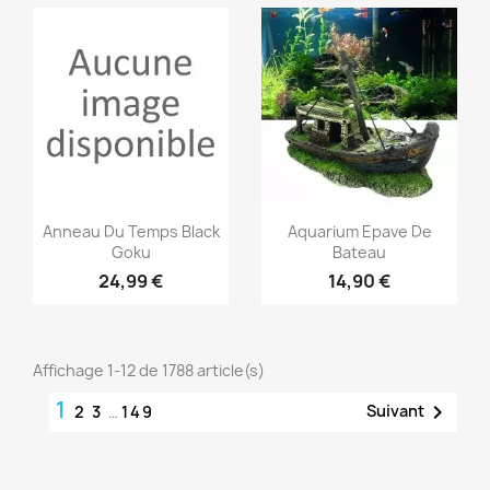
Aperçu rapide
Aperçu rapide


Anneau Du Temps Black
Aquarium Epave De
Goku
Bateau
24,99 €
14,90 €
Affichage 1-12 de 1788 article(s)
1

Suivant
2
3
…
149