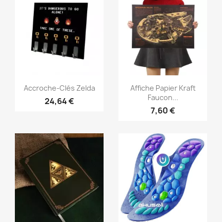
Aperçu rapide
Aperçu rapide


Accroche-Clés Zelda
Affiche Papier Kraft
Faucon...
24,64 €
7,60 €