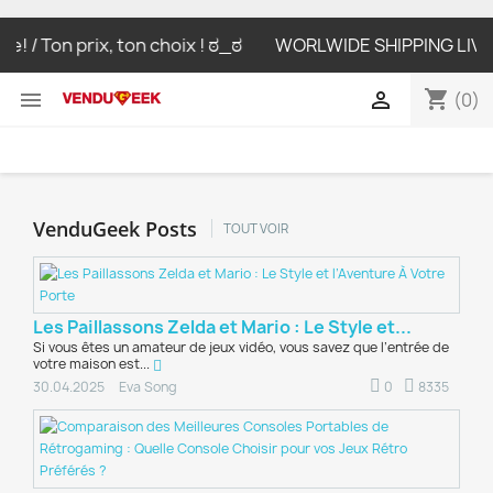
! / Ton prix, ton choix ! ಠ_ಠ
WORLWIDE SHIPPING LIVRAIS
shopping_cart


(0)
VenduGeek Posts
TOUT VOIR
Les Paillassons Zelda et Mario : Le Style et...
Si vous êtes un amateur de jeux vidéo, vous savez que l’entrée de
votre maison est...
0
8335
30.04.2025
Eva Song