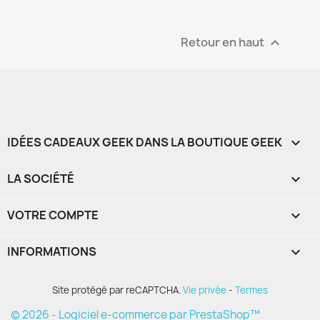
Retour en haut

IDÉES CADEAUX GEEK DANS LA BOUTIQUE GEEK

LA SOCIÉTÉ

VOTRE COMPTE

INFORMATIONS
keyboard_arrow_down
Site protégé par reCAPTCHA.
Vie privée
-
Termes
© 2026 - Logiciel e-commerce par PrestaShop™