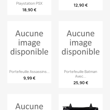
Playstation PSX
12,90 €
18,90 €
Aperçu rapide
Aperçu rapide


Portefeuille Assassins...
Portefeuille Batman
Avec...
9,99 €
25,90 €