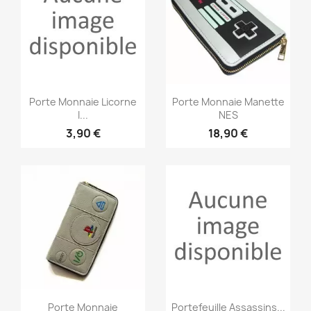
Aperçu rapide
Aperçu rapide


Porte Monnaie Licorne
Porte Monnaie Manette
I...
NES
3,90 €
18,90 €
Aperçu rapide
Aperçu rapide


Porte Monnaie
Portefeuille Assassins...