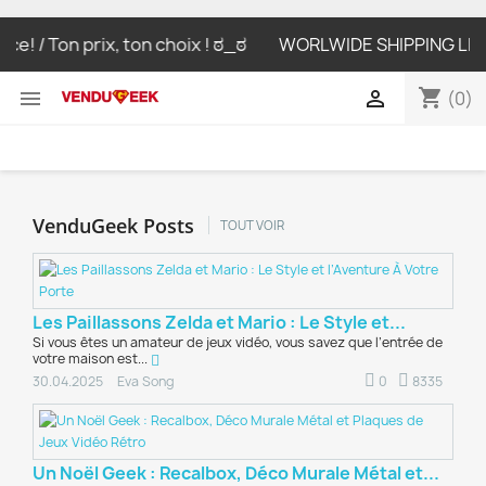
! / Ton prix, ton choix ! ಠ_ಠ
WORLWIDE SHIPPING LIVRAIS
shopping_cart


(0)
VenduGeek Posts
TOUT VOIR
Les Paillassons Zelda et Mario : Le Style et...
Si vous êtes un amateur de jeux vidéo, vous savez que l’entrée de
votre maison est...
0
8335
30.04.2025
Eva Song
Un Noël Geek : Recalbox, Déco Murale Métal et...