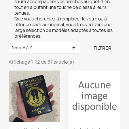
saura accompagner vos proches au quotidien
tout en ajoutant une touche de classe à leurs
tenues.
Que vous cherchiez à remplacer le votre ou à
offrir un cadeau original, vous trouverez ici une
large sélection de modèles adaptés à toutes les
préférences.

FILTRER
Nom, A à Z
Affichage 1-12 de 87 article(s)
Aperçu rapide
Aperçu rapide

