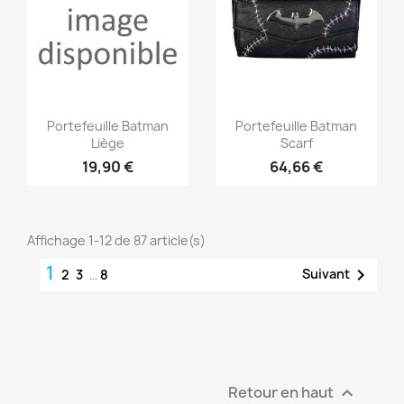
Aperçu rapide
Aperçu rapide


Portefeuille Batman
Portefeuille Batman
Liège
Scarf
19,90 €
64,66 €
Affichage 1-12 de 87 article(s)
1

Suivant
2
3
…
8
Retour en haut
