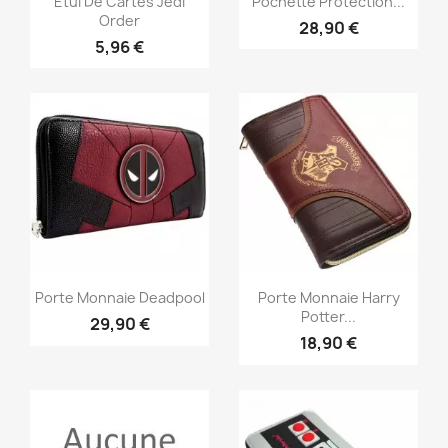
Etui De Cartes Jedi
Pochette Protection...
Order
28,90 €
5,96 €
Aperçu rapide
Aperçu rapide


Porte Monnaie Deadpool
Porte Monnaie Harry
Potter...
29,90 €
18,90 €