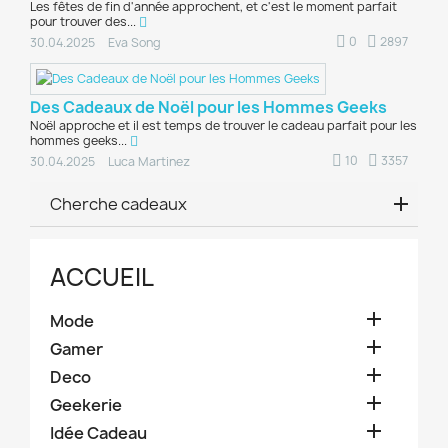
Les fêtes de fin d'année approchent, et c'est le moment parfait
pour trouver des...
0
2897
30.04.2025
Eva Song
Des Cadeaux de Noël pour les Hommes Geeks
Noël approche et il est temps de trouver le cadeau parfait pour les
hommes geeks...
10
3357
30.04.2025
Luca Martinez
Cherche cadeaux
ACCUEIL

Mode

Gamer

Deco

Geekerie

Idée Cadeau