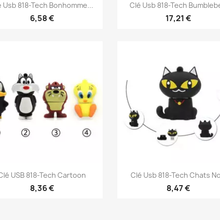
Aperçu rapide
Aperçu rapide


é Usb 818-Tech Bonhomme...
Clé Usb 818-Tech Bumbleb
6,58 €
17,21 €
Aperçu rapide
Aperçu rapide


Clé USB 818-Tech Cartoon
Clé Usb 818-Tech Chats No
8,36 €
8,47 €