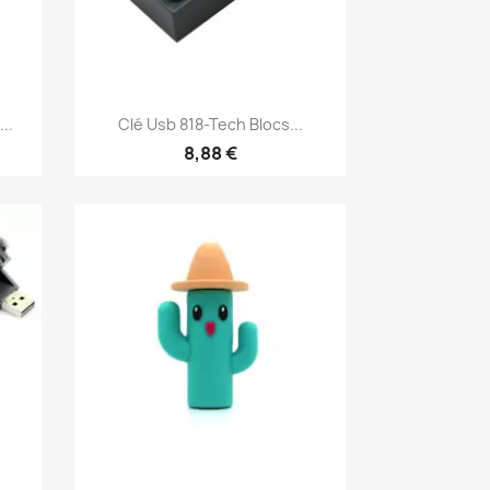
Aperçu rapide

..
Clé Usb 818-Tech Blocs...
8,88 €