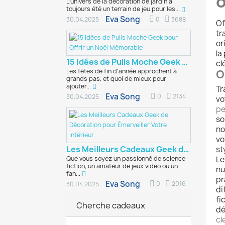
o
L'univers de la décoration de jardin a
toujours été un terrain de jeu pour les...
Eva Song
0
3688
30.04.2025
Of
tr
or
la
15 Idées de Pulls Moche Geek pour Offrir un...
cl
Les fêtes de fin d'année approchent à
O
grands pas, et quoi de mieux pour
ajouter...
Tr
Eva Song
0
2134
30.04.2025
vo
pe
so
no
vo
Les Meilleurs Cadeaux Geek de Décoration pour...
sty
L
Que vous soyez un passionné de science-
fiction, un amateur de jeux vidéo ou un
nu
fan...
pr
Eva Song
0
2016
30.04.2025
di
fi
Cherche cadeaux
dé
cl