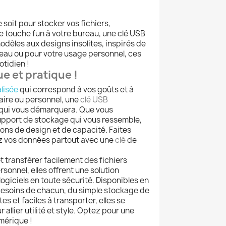
 soit pour stocker vos fichiers,
 touche fun à votre bureau, une clé USB
odèles aux designs insolites, inspirés de
deau ou pour votre usage personnel, ces
otidien !
e et pratique !
lisée
qui correspond à vos goûts et à
laire ou personnel, une
clé USB
al qui vous démarquera. Que vous
upport de stockage qui vous ressemble,
ns de design et de capacité. Faites
ez vos données partout avec une
clé
de
 transférer facilement des fichiers
sonnel, elles offrent une solution
ogiciels en toute sécurité. Disponibles en
esoins de chacun, du simple stockage de
 et faciles à transporter, elles se
allier utilité et style. Optez pour une
mérique !