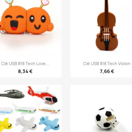
Aperçu rapide
Aperçu rapide


Clé USB 818 Tech Love...
Clé USB 818 Tech Violon
8,34 €
7,66 €