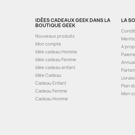
IDÉES CADEAUX GEEK DANS LA
LA S
BOUTIQUE GEEK
Condit
Nouveaux produits
Mentio
Mon compte
A pro
Idée cadeau Homme
Paieme
Idée cadeau Femme
Annua
Idée cadeau enfant
Parten
Idée Cadeau
Livrai
Cadeau Enfant
Plan d
Cadeau Femme
Mon c
Cadeau Homme