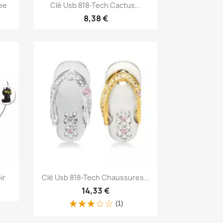
Aperçu rapide

ee
Clé Usb 818-Tech Cactus...
8,38 €
Aperçu rapide

ir
Clé Usb 818-Tech Chaussures...
14,33 €
(1)