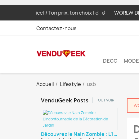
ur choice! / Ton prix, ton choix ! ಠ_ಠ
WORLWIDE SHIPPING
Contactez-nous
DECO
MODE
Accueil
Lifestyle
usb
VenduGeek Posts
TOUT VOIR
WO
D
Découvrez le Nain Zombie : L’Incontournable de...