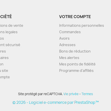
OCIÉTÉ
VOTRE COMPTE
ions de vente
Informations personnelles
ns legales
Commandes
pos
Avoirs
nt sécurisé
Adresses
ires
Bons de réduction
aires
Mes alertes
son
Mes points de fidélité
u site
Programme d'affiliés
ompte
Site protégé par reCAPTCHA.
Vie privée
-
Termes
© 2026 - Logiciel e-commerce par PrestaShop™