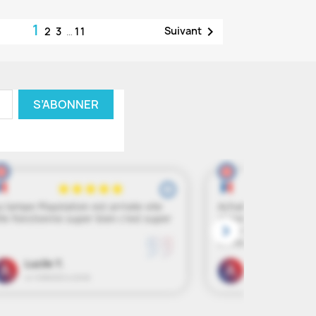
1

Suivant
2
3
…
11