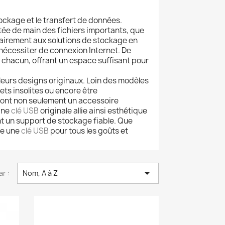
ockage et le transfert de données.
rtée de main des fichiers importants, que
rairement aux solutions de stockage en
nécessiter de connexion Internet. De
e chacun, offrant un espace suffisant pour
leurs designs originaux. Loin des modèles
ts insolites ou encore être
font non seulement un accessoire
Une
clé USB
originale allie ainsi esthétique
t un support de stockage fiable. Que
te une
clé USB
pour tous les goûts et

ar :
Nom, A à Z