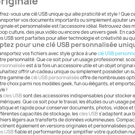
riginale
frez-vous une clé USB unique qui allie praticité et style ! Que ce
ansporter vos documents importants ou simplement ajouter une
iginale et personnalisée est l’accessoire idéal. Retrouvez des m
 pop culture, des jeux vidéo ou encore des univers geek. En ca
és USB sont parfaites pour allier technologie et créativité au qu
ptez pour une clé USB personnalisée uniqu
ansportez vos fichiers avec style grâce à une
clé USB personna
tre personnalité. Que ce soit pour un usage professionnel, sco
rsonnalisée
est à la fois un accessoire utile et un objet origin
uhaitiez offrir un cadeau unique ou simplement posséder un s
tre gamme de
clé USB personnalisée
offre de nombreuses optio
tre choix parmi nos modèles geek, fun ou élégants, et emport
le !
es
cles USB
sont des accessoires indispensables pour stocker et
mériques. Que ce soit pour le travail, les études ou un usage per
atique et rapide pour conserver documents, photos, vidéos et l
fférentes capacités de stockage, les
cles USB
s’adaptent aux b
chiers légers aux transferts de données volumineuses. Compactes
clinent également en versions originales et personnalisées pour 
es USB
fiable et performante pour simplifier votre quotidien nu