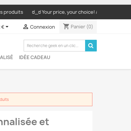
ts
ಠ_ಠ Your price, your choice! / Ton prix, ton choix ! ಠ_
shopping_cart


Panier
(0)
 €
Connexion
ALISÉ
IDÉE CADEAU
duits
nalisée et