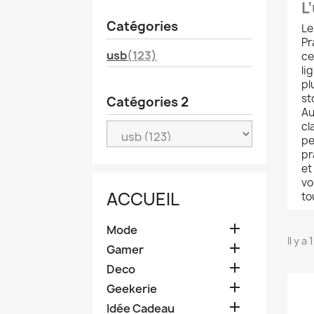
L
Catégories
L
Pr
usb
(123)
ce
li
pl
st
Catégories 2
Au
cl
pe
pr
et
vo
ACCUEIL
to

Mode
Il y a

Gamer

Deco

Geekerie

Idée Cadeau