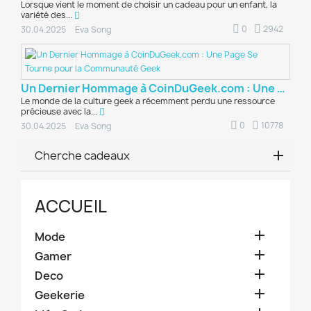
Lorsque vient le moment de choisir un cadeau pour un enfant, la
variété des...
0
2942
30.04.2025
Eva Song
Un Dernier Hommage à CoinDuGeek.com : Une Page...
Le monde de la culture geek a récemment perdu une ressource
précieuse avec la...
0
10778
30.04.2025
Eva Song
Cherche cadeaux
ACCUEIL

Mode

Gamer

Deco

Geekerie