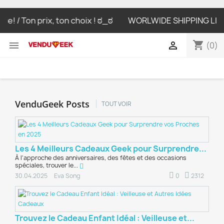
 / Ton prix, ton choix ! ಠ_ಠ
WORLWIDE SHIPPING LIVRAIS
shopping_cart


(0)
VenduGeek Posts
TOUT VOIR
Les 4 Meilleurs Cadeaux Geek pour Surprendre...
À l'approche des anniversaires, des fêtes et des occasions
spéciales, trouver le...
0
2312
30.04.2025
Eva Song
Trouvez le Cadeau Enfant Idéal : Veilleuse et...