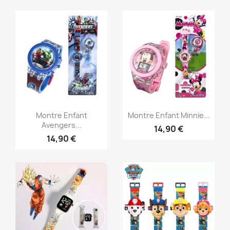
Aperçu rapide
Aperçu rapide


Montre Enfant
Montre Enfant Minnie...
Avengers...
14,90 €
14,90 €