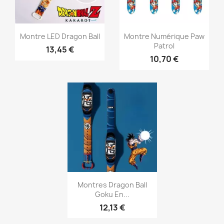
Aperçu rapide
Aperçu rapide


Montre LED Dragon Ball
Montre Numérique Paw
Patrol
13,45 €
10,70 €
Aperçu rapide

Montres Dragon Ball
Goku En...
12,13 €