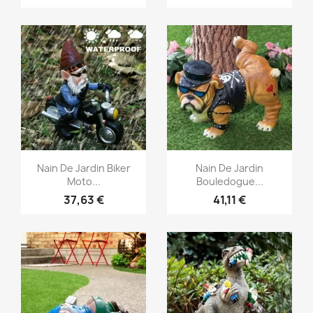
Aperçu rapide
Aperçu rapide


Nain De Jardin Biker
Nain De Jardin
Moto...
Bouledogue...
37,63 €
41,11 €