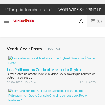
/ Ton prix, ton choix ! ಠ_ಠ
WORLWIDE SHIPPING LIVRAISON
shopping_cart


(0)
VenduGeek Posts
TOUT VOIR
Les Paillassons Zelda et Mario : Le Style et...
Si vous êtes un amateur de jeux vidéo, vous savez que l’entrée de
votre maison est...
0
8335
30.04.2025
Eva Song