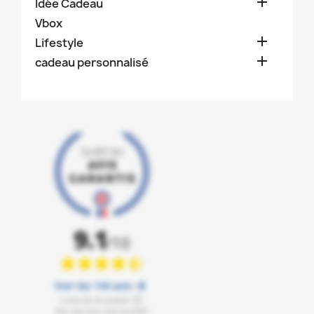

Idée Cadeau
Vbox

Lifestyle

cadeau personnalisé