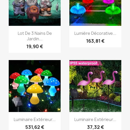
Aperçu rapide
Aperçu rapide


Lot De 3 Nains De
Lumière Décorative...
Jardin...
163,81 €
19,90 €
Aperçu rapide
Aperçu rapide


Luminaire Extérieur...
Luminaire Extérieur...
531,62 €
37,32 €