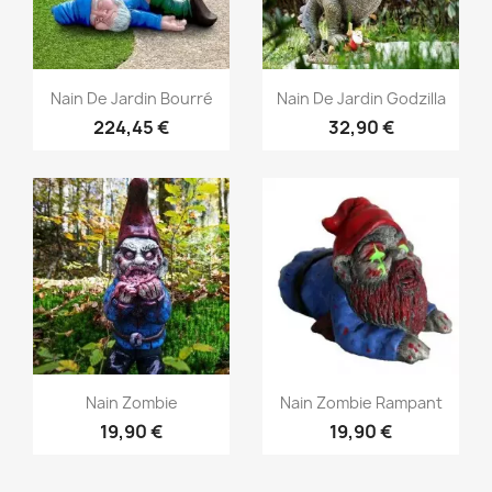
Aperçu rapide
Aperçu rapide


Nain De Jardin Bourré
Nain De Jardin Godzilla
224,45 €
32,90 €
Aperçu rapide
Aperçu rapide


Nain Zombie
Nain Zombie Rampant
19,90 €
19,90 €