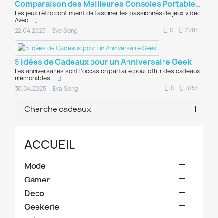
Comparaison des Meilleures Consoles Portables...
Les jeux rétro continuent de fasciner les passionnés de jeux vidéo.
Avec...
0
2284
22.04.2023
Eva Song
5 Idées de Cadeaux pour un Anniversaire Geek
Les anniversaires sont l'occasion parfaite pour offrir des cadeaux
mémorables....
0
3154
30.04.2025
Eva Song
Cherche cadeaux
ACCUEIL

Mode

Gamer

Deco

Geekerie