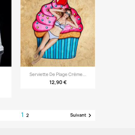
Aperçu rapide

Serviette De Plage Crème...
12,90 €
1

Suivant
2