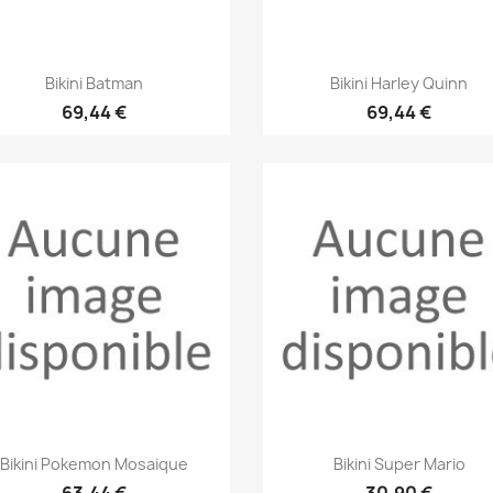
Aperçu rapide
Aperçu rapide


Bikini Batman
Bikini Harley Quinn
69,44 €
69,44 €
Aperçu rapide
Aperçu rapide


Bikini Pokemon Mosaique
Bikini Super Mario
63,44 €
30,90 €