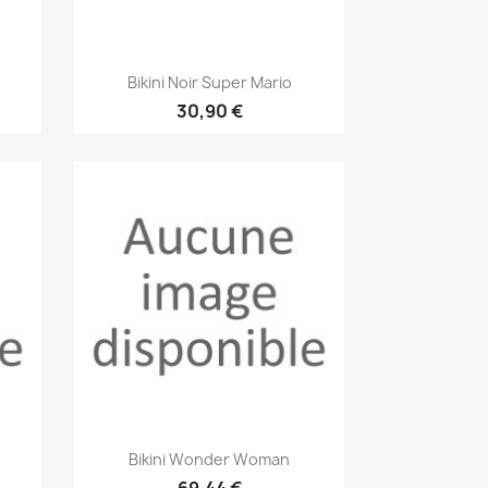
Aperçu rapide

Bikini Noir Super Mario
30,90 €
Aperçu rapide

Bikini Wonder Woman
69,44 €