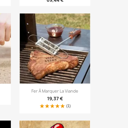
Aperçu rapide

Fer À Marquer La Viande
19,37 €
(1)