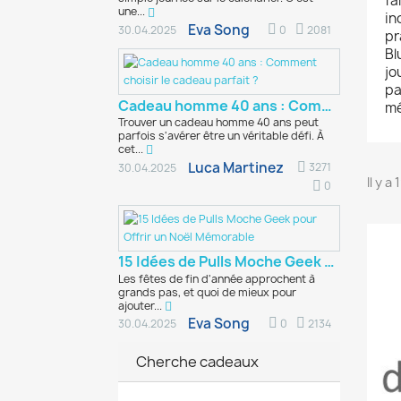
fa
une...
in
Eva Song
0
2081
30.04.2025
pr
Bl
jo
pa
Cadeau homme 40 ans : Comment choisir le cadeau...
mé
Trouver un cadeau homme 40 ans peut
parfois s'avérer être un véritable défi. À
cet...
Luca Martinez
3271
30.04.2025
Il y a
0
15 Idées de Pulls Moche Geek pour Offrir un...
Les fêtes de fin d'année approchent à
grands pas, et quoi de mieux pour
ajouter...
Eva Song
0
2134
30.04.2025
Cherche cadeaux