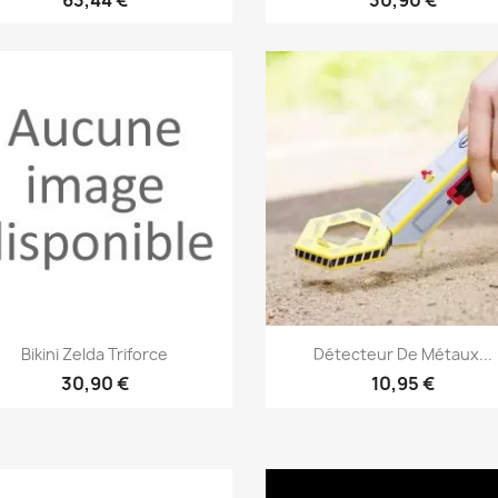
Aperçu rapide
Aperçu rapide


Bikini Zelda Triforce
Détecteur De Métaux...
30,90 €
10,95 €