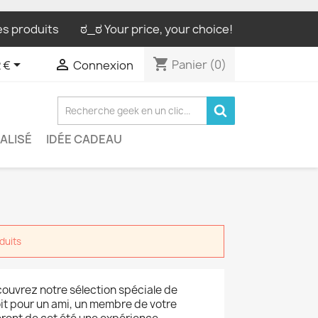
produits
ಠ_ಠ Your price, your choice! / Ton prix, ton cho
shopping_cart


Panier
(0)
 €
Connexion
ALISÉ
IDÉE CADEAU
duits
couvrez notre sélection spéciale de
oit pour un ami, un membre de votre