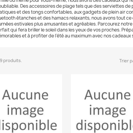
mille ou même pour vous-même, nous avons des cadeaux qui fe
oubliable. Des accessoires de plage tels que des serviettes de
atiques et des tongs confortables, aux gadgets de plein air co
uetooth étanches et des hamacs relaxants, nous avons tout ce
urnées estivales plus amusantes et agréables. Parcourez notre 
rfait qui fera briller le soleil dans les yeux de vos proches. P
morables et à profiter de l'été au maximum avec nos cadeaux
 19 produits.
Trier p