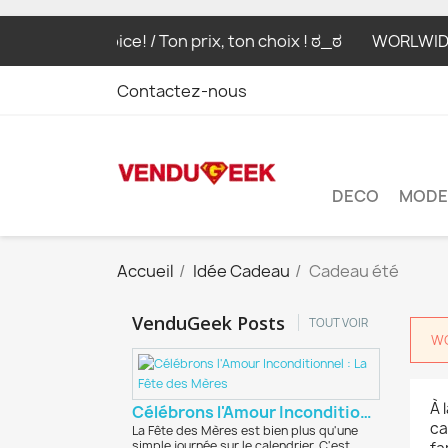
ice, your choice! / Ton prix, ton choix ! ಠ_ಠ
WORLWIDE SH
Contactez-nous
DECO
MODE
Accueil
Idée Cadeau
Cadeau été
VenduGeek Posts
TOUT VOIR
WO
À 
Célébrons l'Amour Inconditionnel : La Fête des...
ca
La Fête des Mères est bien plus qu'une
simple journée sur le calendrier. C'est