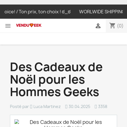
ice! / Ton prix, ton choix ! ಠ_ಠ
WORLWIDE SHIPPING LIVR
shopping_cart


(0)
Des Cadeaux de
Noël pour les
Hommes Geeks
Posté par
Luca Martinez
30.04.2025
3358