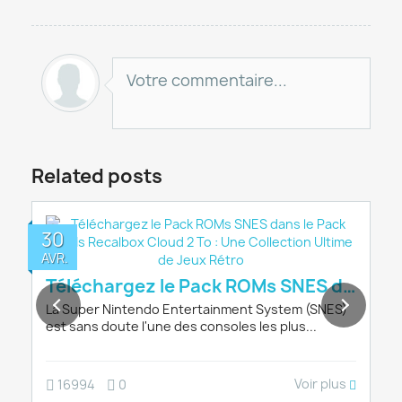
Votre commentaire...
Related posts
30
AVR.
com : Une Page Se Tourne pour la Communa
Téléchargez le Pack ROMs SNES dans le P
La Super Nintendo Entertainment System (SNES)
est sans doute l'une des consoles les plus...
Voir plus
16994
0