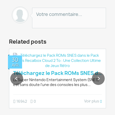
Votre commentaire...
Related posts
30
AVR.
com : Une Page Se Tourne pour la Communa
Téléchargez le Pack ROMs SNES dans le P
La Super Nintendo Entertainment System (SNES)
est sans doute l'une des consoles les plus...
Voir plus
16942
0