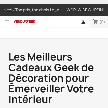
ice! / Ton prix, ton choix ! ಠ_ಠ
WORLWIDE SHIPPING LIVRA
shopping_cart


(0)
Les Meilleurs
Cadeaux Geek de
Décoration pour
Émerveiller Votre
Intérieur