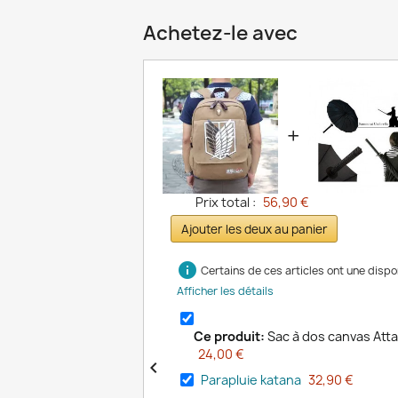
Achetez-le avec
+
Prix total :
56,90 €
Ajouter les deux au panier
info
Certains de ces articles ont une dispon
Afficher les détails
Ce produit:
Sac à dos canvas Att
24,00 €

Parapluie katana
32,90 €