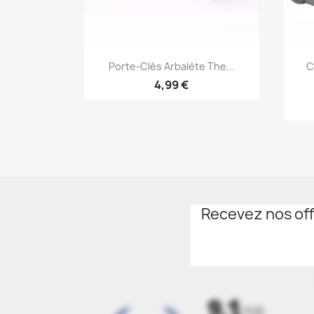
pide
Aperçu rapide

o Ghoul...
Porte-Clés Arbalète The...
C
4,99 €
Recevez nos off