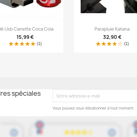
Aperçu rapide
Aperçu rapide


lé Usb Canette Coca Cola
Parapluie Katana
15,99 €
32,90 €
(1)
(1)
res spéciales
Vous pouvez vous désabonner à tout moment.