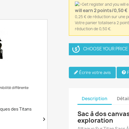
will earn 2 points/0,50 €
0,25 € de réduction sur une
Votre panier totalisera 2 poin
réduction de 0,50 €.
CHOOSE YOUR PRICE /
Écrire votre avis
P
ibilité différente
Description
Détai
aques des Titans
Sac à dos canvas

exploration
Attaque Sur Titan Sacs 