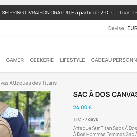
IPPING LIVRAISON GRATUITE à partir de 29€ sur tous les 
Devise :
EUR
GAMER
GEEKERIE
LIFESTYLE
CADEAU PERSONN
nvas Attaques des Titans
SAC À DOS CANVA
24,00 €
TTC
7 days
Attaque Sur Titan Sacs À Do
À Dos Hommes Femmes Sac À 