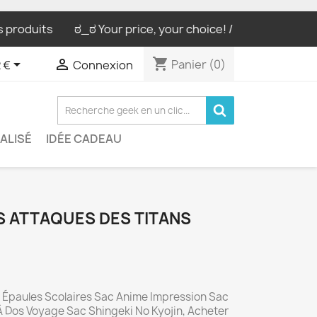
produits
ಠ_ಠ Your price, your choice! / Ton prix, ton cho
shopping_cart


Panier
(0)
 €
Connexion
ALISÉ
IDÉE CADEAU
S ATTAQUES DES TITANS
s Épaules Scolaires Sac Anime Impression Sac
Dos Voyage Sac Shingeki No Kyojin, Acheter