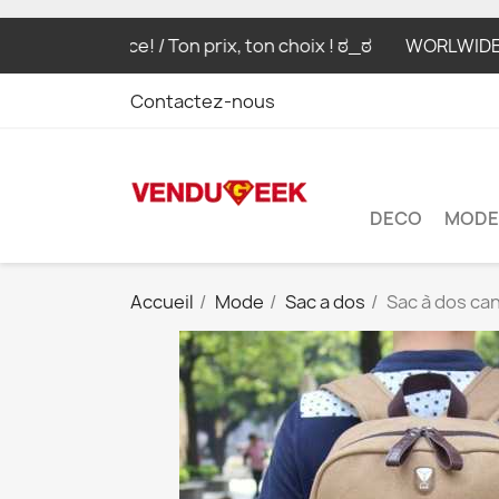
ce, your choice! / Ton prix, ton choix ! ಠ_ಠ
WORLWIDE SH
Contactez-nous
DECO
MODE
Accueil
Mode
Sac a dos
Sac à dos ca