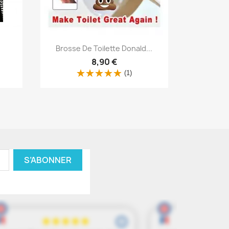
Aperçu rapide


Brosse De Toilette Donald...
Sac Bando
8,90 €
(1)