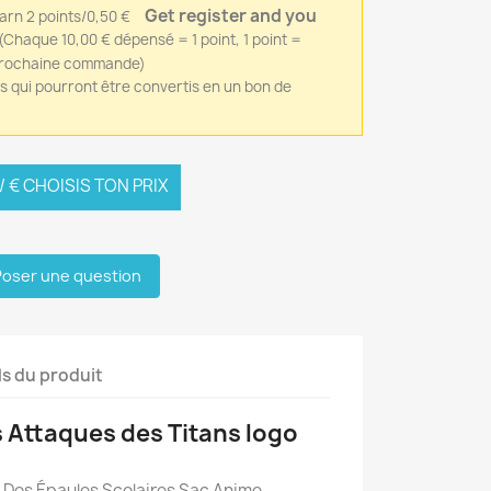
Get register and you
(Chaque 10,00 € dépensé = 1 point, 1 point =
 prochaine commande)
ts qui pourront être convertis en un bon de
 € CHOISIS TON PRIX
oser une question
ls du produit
 Attaques des Titans logo
À Dos Épaules Scolaires Sac Anime