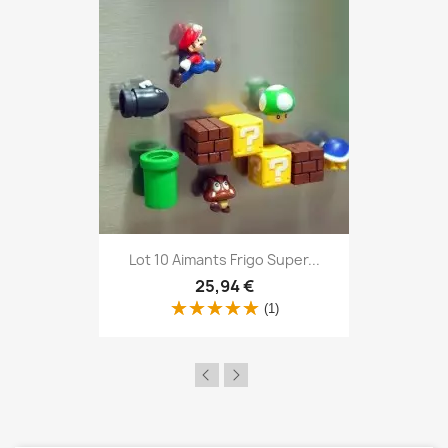
Aperçu rapide

Lot 10 Aimants Frigo Super...
25,94 €
(1)