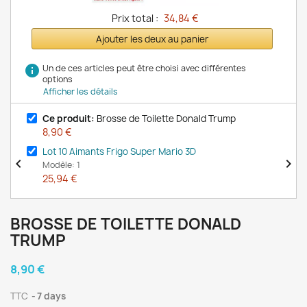
Prix total :
34,84 €
Ajouter les deux au panier
info
Un de ces articles peut être choisi avec différentes
options
Afficher les détails
Ce produit:
Brosse de Toilette Donald Trump
8,90 €
Lot 10 Aimants Frigo Super Mario 3D


Modèle: 1
25,94 €
BROSSE DE TOILETTE DONALD
TRUMP
8,90 €
TTC
7 days