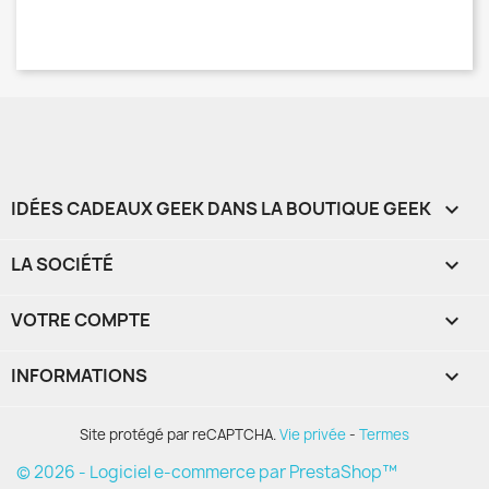
IDÉES CADEAUX GEEK DANS LA BOUTIQUE GEEK

LA SOCIÉTÉ

VOTRE COMPTE

INFORMATIONS
keyboard_arrow_down
Site protégé par reCAPTCHA.
Vie privée
-
Termes
© 2026 - Logiciel e-commerce par PrestaShop™