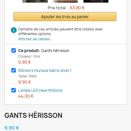
Prix total :
63,80 €
Ajouter les trois au panier
info
Certains de ces articles peuvent être choisis avec
différentes options
Afficher les détails
Ce produit:
Gants hérisson
Couleur: Gris
9,90 €
Stickers muraux Mario level 1
Taille: Petit
9,90 €
Lampe LED Hearthstone
44,00 €
GANTS HÉRISSON
9,90 €