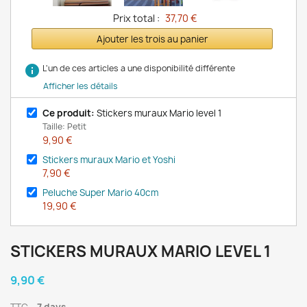
Prix total :
37,70 €
Ajouter les trois au panier
info
L'un de ces articles a une disponibilité différente
Afficher les détails
Ce produit:
Stickers muraux Mario level 1
Taille: Petit
9,90 €
Stickers muraux Mario et Yoshi
7,90 €
Peluche Super Mario 40cm
19,90 €
STICKERS MURAUX MARIO LEVEL 1
9,90 €