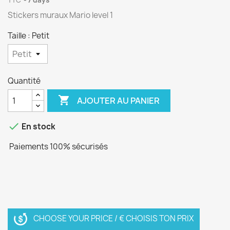
TTC
7 days
Stickers muraux Mario level 1
Taille : Petit
Quantité

AJOUTER AU PANIER

En stock
Paiements 100% sécurisés
CHOOSE YOUR PRICE / € CHOISIS TON PRIX