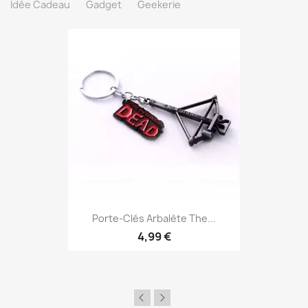
Idée Cadeau
Gadget
Geekerie
Aperçu rapide

Porte-Clés Arbalète The...
4,99 €