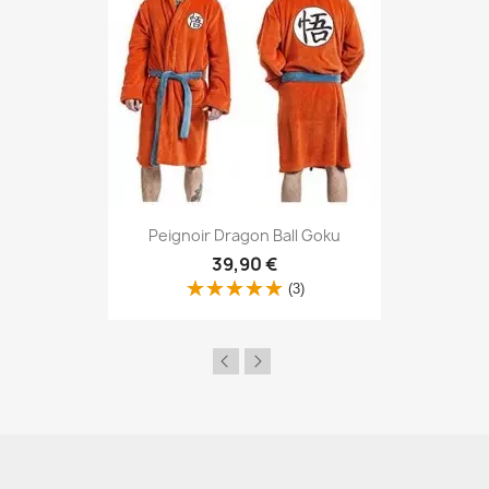
Aperçu rapide

Peignoir Dragon Ball Goku
39,90 €
(3)