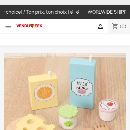
choice! / Ton prix, ton choix ! ಠ_ಠ
WORLWIDE SHIPPING LI
shopping_cart


(0)