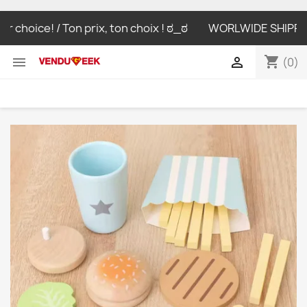
 choice! / Ton prix, ton choix ! ಠ_ಠ
WORLWIDE SHIPPING L
shopping_cart


(0)