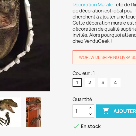
Décoration Murale
Tête de Di
de décoration est idéal pour
cherchent à ajouter une touch
Cette décoration murale est 
décoration de qualité supérie
invités. Alors pourquoi atte
chez VenduGeek !
WORLWIDE SHIPPING LIVRAISON 
Couleur : 1
1
2
3
4
Quantité

AJOUTER

En stock