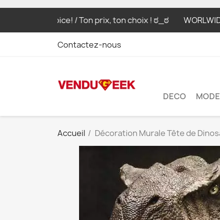
your choice! / Ton prix, ton choix ! ಠ_ಠ
WORLWIDE SHIPPI
Contactez-nous
DECO
MODE
Accueil
Décoration Murale Tête de Dinos