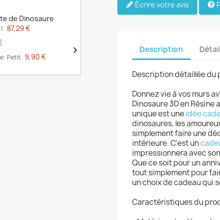
Écrire votre avis
P
te de Dinosaure
87,29 €
 1
€

Description
Détai
9,90 €
le: Petit
Description détaillée du 
Donnez vie à vos murs a
Dinosaure 3D en Résine av
unique est une
idée cad
dinosaures, les amoureux
simplement faire une déc
intérieure. C'est un
cade
impressionnera avec son 
Que ce soit pour un anni
tout simplement pour fair
un choix de cadeau qui 
Caractéristiques du prod