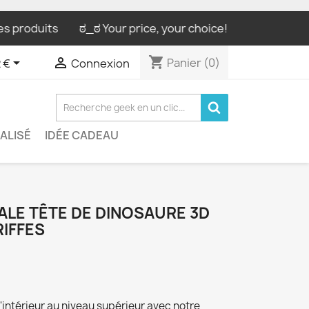
uits
ಠ_ಠ Your price, your choice! / Ton prix, ton choix !
shopping_cart


Panier
(0)
 €
Connexion
ALISÉ
IDÉE CADEAU
LE TÊTE DE DINOSAURE 3D
RIFFES
'intérieur au niveau supérieur avec notre