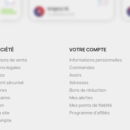
OCIÉTÉ
VOTRE COMPTE
ions de vente
Informations personnelles
ns legales
Commandes
pos
Avoirs
nt sécurisé
Adresses
ires
Bons de réduction
aires
Mes alertes
son
Mes points de fidélité
u site
Programme d'affiliés
ompte