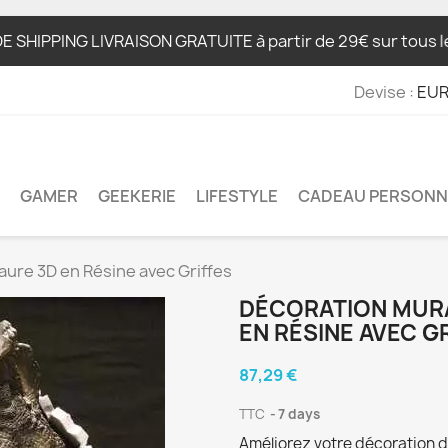
NG LIVRAISON GRATUITE à partir de 29€ sur tous les prod
Devise :
EUR
GAMER
GEEKERIE
LIFESTYLE
CADEAU PERSONN
aure 3D en Résine avec Griffes
DÉCORATION MURA
EN RÉSINE AVEC G
87,29 €
TTC
7 days
Améliorez votre décoration d