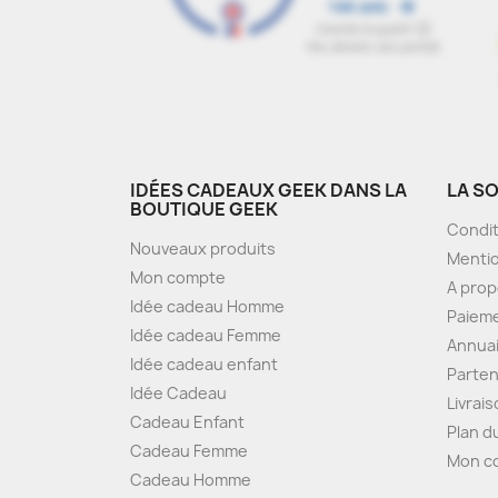
IDÉES CADEAUX GEEK DANS LA
LA S
BOUTIQUE GEEK
Condit
Nouveaux produits
Mentio
Mon compte
A pro
Idée cadeau Homme
Paieme
Idée cadeau Femme
Annua
Idée cadeau enfant
Parten
Idée Cadeau
Livrai
Cadeau Enfant
Plan d
Cadeau Femme
Mon c
Cadeau Homme