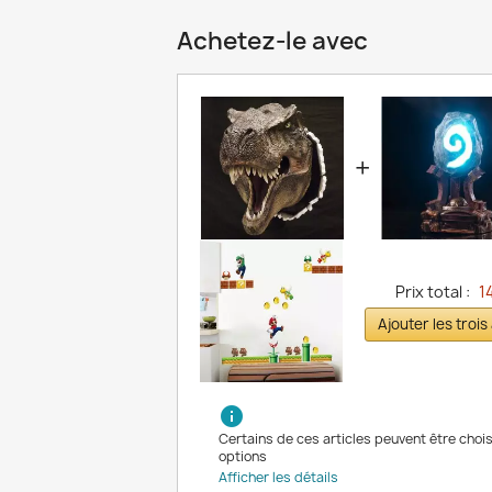
Achetez-le avec
+
Prix total :
14
Ajouter les trois
info
Certains de ces articles peuvent être chois
options
Afficher les détails