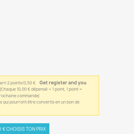
Get register and you
(Chaque 10,00 € dépensé = 1 point, 1 point =
 prochaine commande)
ts qui pourront être convertis en un bon de
 € CHOISIS TON PRIX