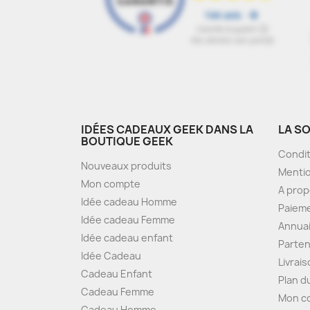
IDÉES CADEAUX GEEK DANS LA
LA S
BOUTIQUE GEEK
Condit
Nouveaux produits
Mentio
Mon compte
A pro
Idée cadeau Homme
Paieme
Idée cadeau Femme
Annua
Idée cadeau enfant
Parten
Idée Cadeau
Livrai
Cadeau Enfant
Plan d
Cadeau Femme
Mon c
Cadeau Homme