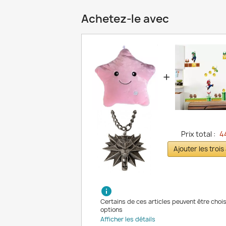
Achetez-le avec
+
Prix total :
4
Ajouter les trois
info
Certains de ces articles peuvent être chois
options
Afficher les détails