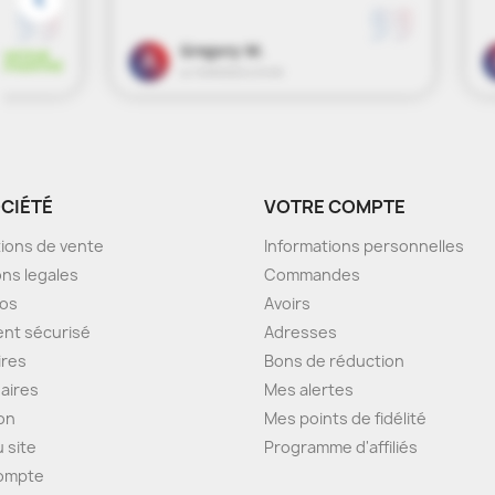
OCIÉTÉ
VOTRE COMPTE
ions de vente
Informations personnelles
ns legales
Commandes
pos
Avoirs
nt sécurisé
Adresses
ires
Bons de réduction
aires
Mes alertes
son
Mes points de fidélité
u site
Programme d'affiliés
ompte