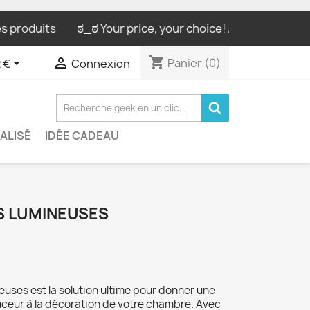
s produits
ಠ_ಠ Your price, your choice! / Ton prix, ton c
shopping_cart


Panier
(0)
 €
Connexion
ALISÉ
IDÉE CADEAU
S LUMINEUSES
euses est la solution ultime pour donner une
uceur à la décoration de votre chambre. Avec