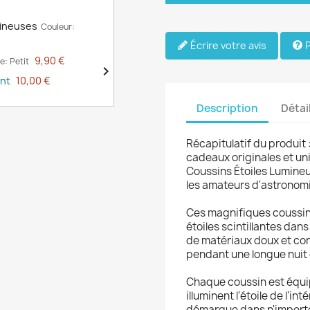
mineuses
Couleur:
Écrire votre avis
P
9,90 €
le: Petit

unt
10,00 €
Description
Détai
Récapitulatif du produit 
cadeaux originales et un
Coussins Étoiles Lumineu
les amateurs d'astronomi
Ces magnifiques coussin
étoiles scintillantes dans 
de matériaux doux et conf
pendant une longue nuit 
Chaque coussin est équi
illuminent l'étoile de l'in
démarque dans n'importe 