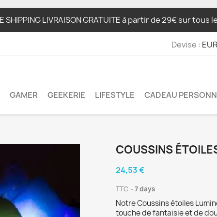
SHIPPING LIVRAISON GRATUITE à partir de 29€ sur tous le
Devise :
EUR
GAMER
GEEKERIE
LIFESTYLE
CADEAU PERSONN
COUSSINS ÉTOILE
24,53 €
TTC
7 days
Notre Coussins étoiles Lumin
touche de fantaisie et de do