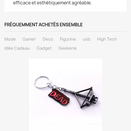
efficace et esthétiquement agréable.
FRÉQUEMMENT ACHETÉS ENSEMBLE
Mode
Gamer
Deco
Figurine
usb
High Tech
Idée Cadeau
Gadget
Geekerie