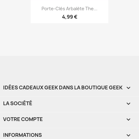
Aperçu rapide

Porte-Clés Arbalète The...
4,99 €
IDÉES CADEAUX GEEK DANS LA BOUTIQUE GEEK

LA SOCIÉTÉ

VOTRE COMPTE

INFORMATIONS
keyboard_arrow_down