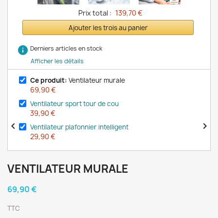
Prix total :
139,70 €
Ajouter les trois au panier
info
Derniers articles en stock
Afficher les détails
Ce produit:
Ventilateur murale
69,90 €
Ventilateur sport tour de cou
39,90 €


Ventilateur plafonnier intelligent
29,90 €
VENTILATEUR MURALE
69,90 €
TTC