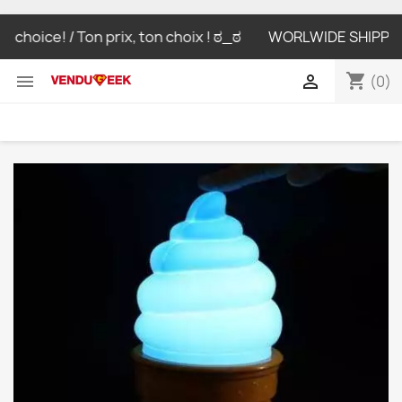
choice! / Ton prix, ton choix ! ಠ_ಠ
WORLWIDE SHIPPING LI
shopping_cart


(0)