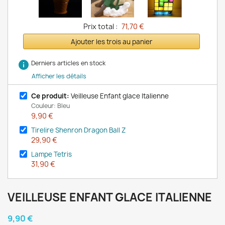
Prix total :
71,70 €
Ajouter les trois au panier
info
Derniers articles en stock
Afficher les détails
Ce produit:
Veilleuse Enfant glace Italienne
Couleur: Bleu
9,90 €
Tirelire Shenron Dragon Ball Z
29,90 €
Lampe Tetris
31,90 €
VEILLEUSE ENFANT GLACE ITALIENNE
9,90 €