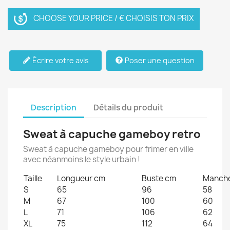
CHOOSE YOUR PRICE / € CHOISIS TON PRIX
Écrire votre avis
Poser une question
Description
Détails du produit
Sweat à capuche gameboy retro
Sweat à capuche gameboy pour frimer en ville
avec néanmoins le style urbain !
Taille
Longueur cm
Buste cm
Manch
S
65
96
58
M
67
100
60
L
71
106
62
XL
75
112
64