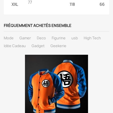
77
XXL
118
66
FRÉQUEMMENT ACHETÉS ENSEMBLE
Mode
Gamer
Deco
Figurine
usb
High Tech
Idée Cadeau
Gadget
Geekerie