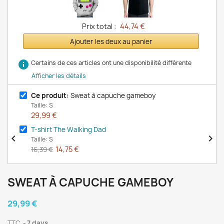
Prix total :
44,74 €
Ajouter les deux au panier
info
Certains de ces articles ont une disponibilité différente
Afficher les détails
Ce produit:
Sweat à capuche gameboy
Taille: S
29,99 €
T-shirt The Walking Dad


Taille: S
14,75 €
16,39 €
SWEAT À CAPUCHE GAMEBOY
29,99 €
TTC
7 days