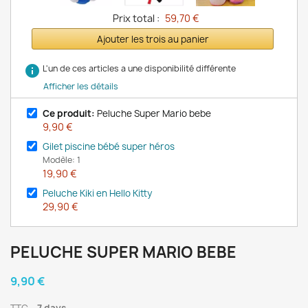
Prix total :
59,70 €
Ajouter les trois au panier
info
L'un de ces articles a une disponibilité différente
Afficher les détails
Ce produit:
Peluche Super Mario bebe
9,90 €
Gilet piscine bébé super héros
Modèle: 1
19,90 €
Peluche Kiki en Hello Kitty
29,90 €
PELUCHE SUPER MARIO BEBE
9,90 €