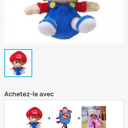
Achetez-le avec
+
+