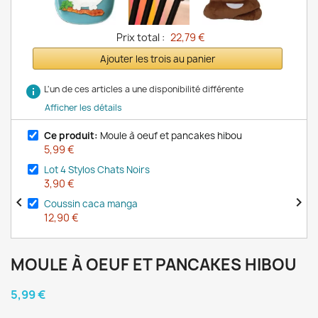
Prix total :
22,79 €
Ajouter les trois au panier
info
L'un de ces articles a une disponibilité différente
Afficher les détails
Ce produit:
Moule à oeuf et pancakes hibou
5,99 €
Lot 4 Stylos Chats Noirs
3,90 €


Coussin caca manga
12,90 €
MOULE À OEUF ET PANCAKES HIBOU
5,99 €