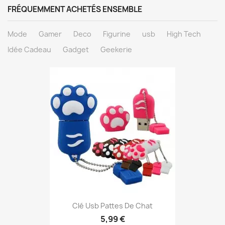
FRÉQUEMMENT ACHETÉS ENSEMBLE
Mode
Gamer
Deco
Figurine
usb
High Tech
Idée Cadeau
Gadget
Geekerie
Aperçu rapide

Clé Usb Pattes De Chat
5,99 €