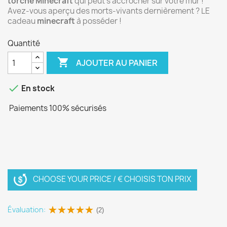
torche Minecraft
qui peut s'accrocher sur votre mur !
Avez-vous aperçu des morts-vivants dernièrement ? LE
cadeau
minecraft
à posséder !
Quantité

AJOUTER AU PANIER

En stock
Paiements 100% sécurisés
CHOOSE YOUR PRICE / € CHOISIS TON PRIX
Évaluation:
(2)