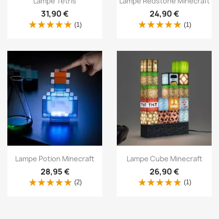
Lampe Tetris
Lampe Redstone Minecraft
31,90 €
24,90 €
(1)
(1)
Aperçu rapide
Aperçu rapide


Lampe Potion Minecraft
Lampe Cube Minecraft
28,95 €
26,90 €
(2)
(1)