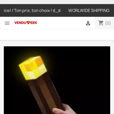
! / Ton prix, ton choix ! ಠ_ಠ
WORLWIDE SHIPPING LIVRAIS
shopping_cart


(0)