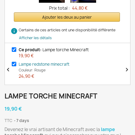
Prix total :
44,80 €
Ajouter les deux au panier
info
Certains de ces articles ont une disponibilité différente
Afficher les détails
Ce produit:
Lampe torche Minecraft
19,90 €
Lampe redstone minecraft


Couleur: Rouge
24,90 €
LAMPE TORCHE MINECRAFT
19,90 €
TTC
7 days
Devenez le vrai artisant de Minecraft avec la
lampe