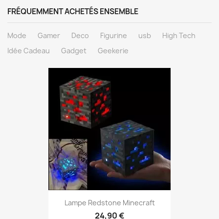
FRÉQUEMMENT ACHETÉS ENSEMBLE
Mode
Gamer
Deco
Figurine
usb
High Tech
Idée Cadeau
Gadget
Geekerie
Aperçu rapide

Lampe Redstone Minecraft
24,90 €