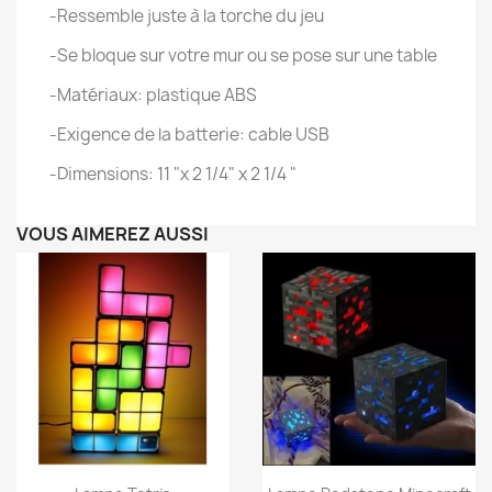
-Ressemble juste à la torche du jeu
-Se bloque sur votre mur ou se pose sur une table
-Matériaux: plastique ABS
-Exigence de la batterie: cable USB
-Dimensions: 11 "x 2 1/4" x 2 1/4 "
VOUS AIMEREZ AUSSI
Aperçu rapide
Aperçu rapide

