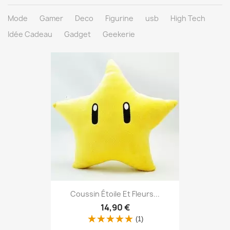
Mode
Gamer
Deco
Figurine
usb
High Tech
Idée Cadeau
Gadget
Geekerie
Aperçu rapide

Coussin Étoile Et Fleurs...
14,90 €
(1)