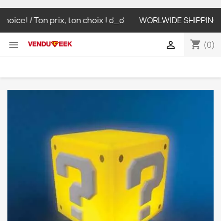
ice! / Ton prix, ton choix ! ಠ_ಠ
WORLWIDE SHIPPING LIVRA
shopping_cart


(0)