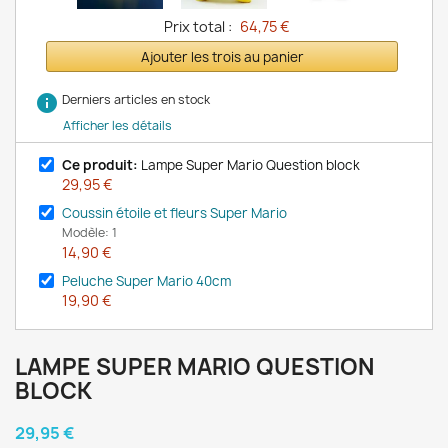
Prix total :
64,75 €
Ajouter les trois au panier
info
Derniers articles en stock
Afficher les détails
Ce produit:
Lampe Super Mario Question block
29,95 €
Coussin étoile et fleurs Super Mario
Modèle: 1
14,90 €
Peluche Super Mario 40cm
19,90 €
LAMPE SUPER MARIO QUESTION
BLOCK
29,95 €