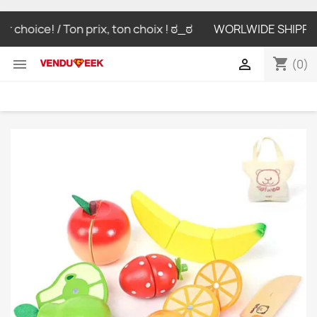
 choice! / Ton prix, ton choix ! ಠ_ಠ
WORLWIDE SHIPPING L
shopping_cart


(0)