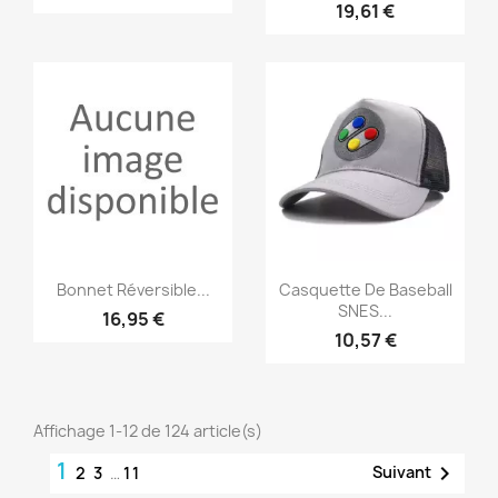
19,61 €
Aperçu rapide
Aperçu rapide


Bonnet Réversible...
Casquette De Baseball
SNES...
16,95 €
10,57 €
Affichage 1-12 de 124 article(s)
1

Suivant
2
3
…
11