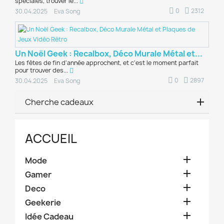
spéciales, trouver le...
0
2312
30.04.2025
Eva Song
Un Noël Geek : Recalbox, Déco Murale Métal et...
Les fêtes de fin d'année approchent, et c'est le moment parfait
pour trouver des...
0
2897
30.04.2025
Eva Song
Cherche cadeaux
ACCUEIL

Mode

Gamer

Deco

Geekerie

Idée Cadeau