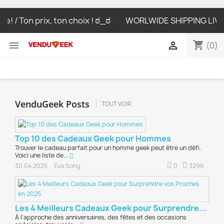
 / Ton prix, ton choix ! ಠ_ಠ
WORLWIDE SHIPPING LIVRAISO
shopping_cart


(0)
VenduGeek Posts
TOUT VOIR
Top 10 des Cadeaux Geek pour Hommes
Trouver le cadeau parfait pour un homme geek peut être un défi.
Voici une liste de...
0
3296
30.04.2025
Eva Song
Les 4 Meilleurs Cadeaux Geek pour Surprendre...
À l'approche des anniversaires, des fêtes et des occasions