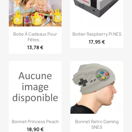
Aperçu rapide
Aperçu rapide


Boite À Cadeaux Pour
Boitier Raspberry Pi NES
Fêtes...
17,95 €
13,78 €
Aperçu rapide
Aperçu rapide


Bonnet Princess Peach
Bonnet Retro Gaming
SNES
18,90 €