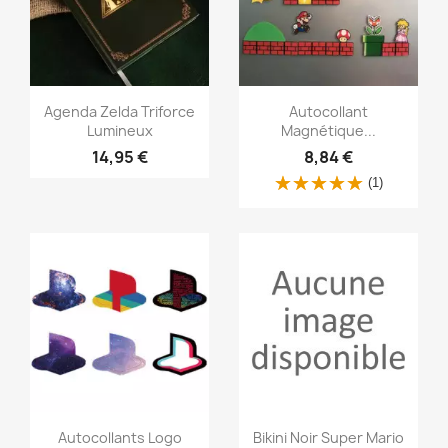
Aperçu rapide
Aperçu rapide


Agenda Zelda Triforce
Autocollant
Lumineux
Magnétique...
14,95 €
8,84 €
(1)
Aperçu rapide
Aperçu rapide


Autocollants Logo
Bikini Noir Super Mario