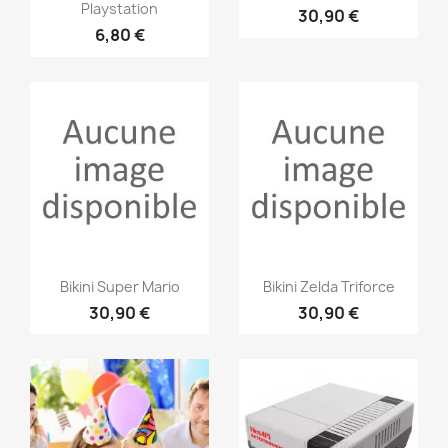
Playstation
30,90 €
6,80 €
Aperçu rapide
Aperçu rapide


Bikini Super Mario
Bikini Zelda Triforce
30,90 €
30,90 €