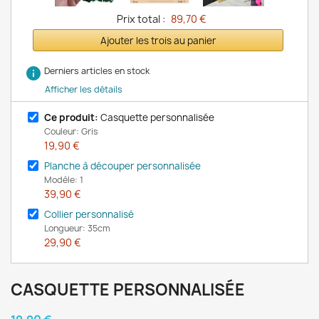
Prix total :
89,70 €
Ajouter les trois au panier
info
Derniers articles en stock
Afficher les détails
Ce produit:
Casquette personnalisée
Couleur: Gris
19,90 €
Planche à découper personnalisée
Modèle: 1
39,90 €
Collier personnalisé
Longueur: 35cm
29,90 €
CASQUETTE PERSONNALISÉE