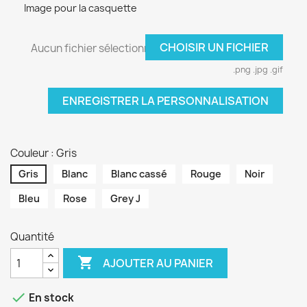
Image pour la casquette
CHOISIR UN FICHIER
Aucun fichier sélectionné
.png .jpg .gif
ENREGISTRER LA PERSONNALISATION
Couleur : Gris
Gris
Blanc
Blanc cassé
Rouge
Noir
Bleu
Rose
Grey J
Quantité

AJOUTER AU PANIER

En stock