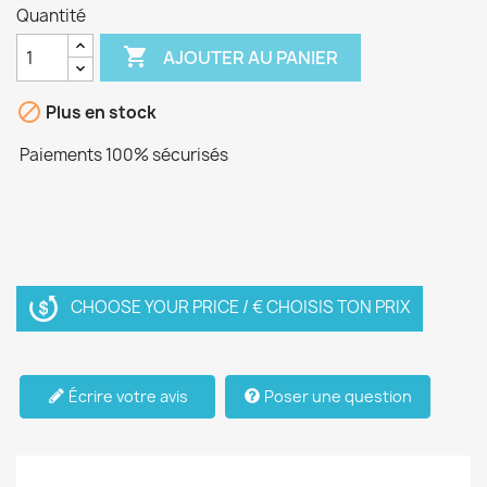
Quantité

AJOUTER AU PANIER

Plus en stock
Paiements 100% sécurisés
CHOOSE YOUR PRICE / € CHOISIS TON PRIX
Écrire votre avis
Poser une question