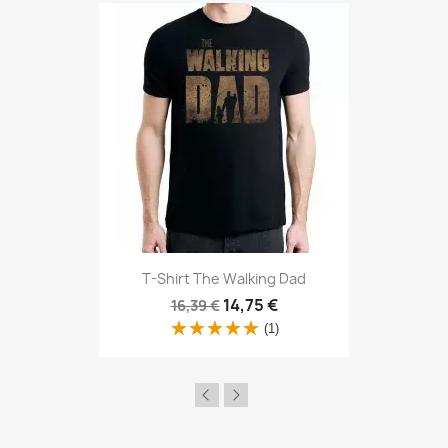
Aperçu rapide

T-Shirt The Walking Dad
14,75 €
16,39 €
(1)