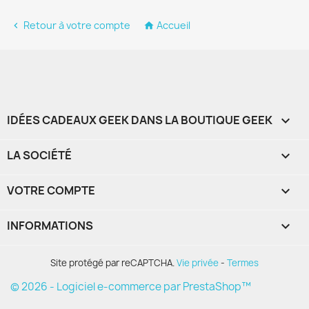
Retour à votre compte
Accueil


IDÉES CADEAUX GEEK DANS LA BOUTIQUE GEEK

LA SOCIÉTÉ

VOTRE COMPTE

INFORMATIONS
keyboard_arrow_down
Site protégé par reCAPTCHA.
Vie privée
-
Termes
© 2026 - Logiciel e-commerce par PrestaShop™