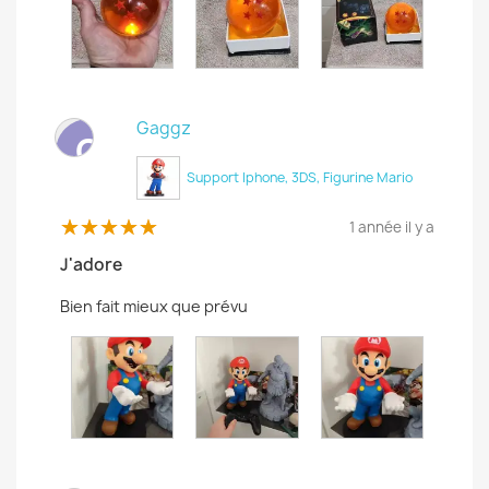
Gaggz
G
Support Iphone, 3DS, Figurine Mario
1 année il y a
J'adore
Bien fait mieux que prévu