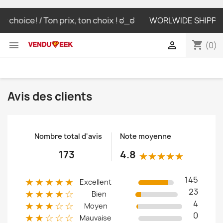
 choice! / Ton prix, ton choix ! ಠ_ಠ
WORLWIDE SHIPPING L
shopping_cart


(0)
Avis des clients
Nombre total d'avis
Note moyenne
173
4.8
145
★★★★★
Excellent
23
★★★★☆
Bien
4
★★★☆☆
Moyen
0
★★☆☆☆
Mauvaise