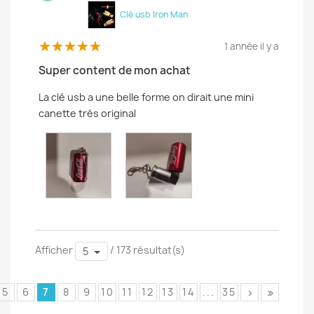
Clé usb Iron Man
1 année il y a
Super content de mon achat
La clé usb a une belle forme on dirait une mini
canette trés original
Afficher
/ 173 résultat(s)
5
5
6
7
8
9
10
11
12
13
14
...
35