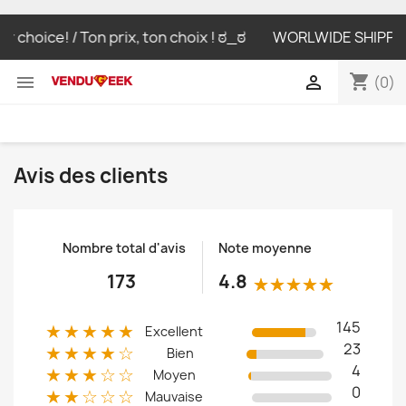
 choice! / Ton prix, ton choix ! ಠ_ಠ
WORLWIDE SHIPPING L
shopping_cart


(0)
Avis des clients
Nombre total d'avis
Note moyenne
173
4.8
145
★★★★★
Excellent
23
★★★★☆
Bien
4
★★★☆☆
Moyen
0
★★☆☆☆
Mauvaise