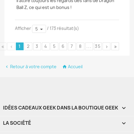
il attire toujours les regards des fans de Dragon
Ball Z, ce qui est un bonus !
Afficher
/ 173 résultat(s)
5
1
2
3
4
5
6
7
8
...
35
Retour à votre compte
Accueil


IDÉES CADEAUX GEEK DANS LA BOUTIQUE GEEK

LA SOCIÉTÉ
