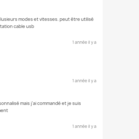
 plusieurs modes et vitesses. peut être utilisé
tation cable usb
1 année il y a
1 année il y a
rsonnalisé mais j'ai commandé et je suis
ment
1 année il y a