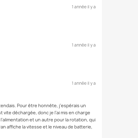
1 année il y a
1 année il y a
1 année il y a
attendais. Pour être honnête, j’espérais un
st vite déchargée, donc je l’ai mis en charge
alimentation et un autre pour la rotation, qui
n affiche la vitesse et le niveau de batterie,