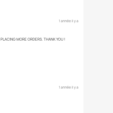
1 année il y a
BE PLACING MORE ORDERS. THANK YOU !
1 année il y a