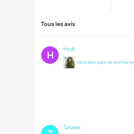
Tous les avis
Hyub
H
Décoration Sapin de Noel The Gr
Tanahel
T