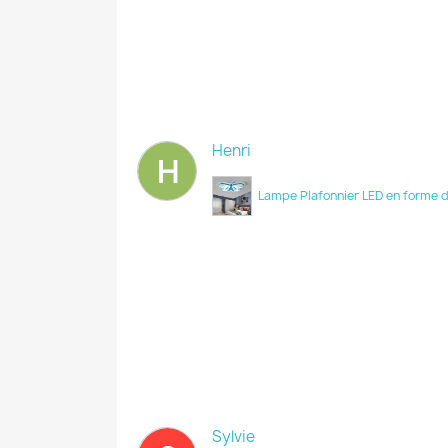
Henri
H
Lampe Plafonnier LED en forme d
Sylvie