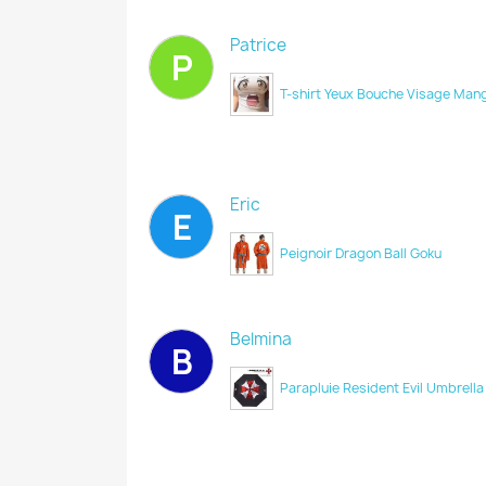
Patrice
P
T-shirt Yeux Bouche Visage Man
Eric
E
Peignoir Dragon Ball Goku
Belmina
B
Parapluie Resident Evil Umbrell