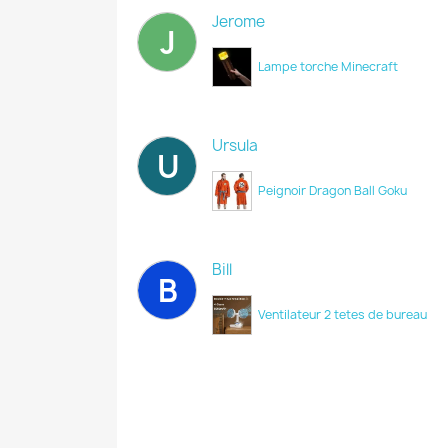
Jerome
J
Lampe torche Minecraft
Ursula
U
Peignoir Dragon Ball Goku
Bill
B
Ventilateur 2 tetes de bureau