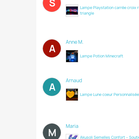
S
Lampe Playstation carrée croix 
triangle
Anne M.
A
Lampe Potion Minecraft
Arnaud
A
Lampe Lune coeur Personnalisée
Maria
M
Akusoli Semelles Confort – Souti