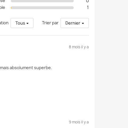
0
ise
1
ble
ation
Trier par
Tous
Dernier
8 mois il y a
 mais absolument superbe.
9 mois il y a