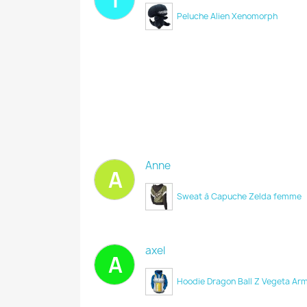
Peluche Alien Xenomorph
Anne
A
Sweat à Capuche Zelda femme
axel
A
Hoodie Dragon Ball Z Vegeta Ar