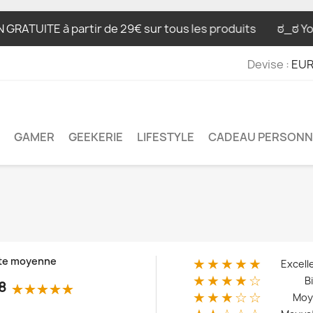
E à partir de 29€ sur tous les produits
ಠ_ಠ Your price
Devise :
EUR
GAMER
GEEKERIE
LIFESTYLE
CADEAU PERSONN
te moyenne
★★★★★
Excell
★★★★☆
B
8
★★★☆☆
Moy