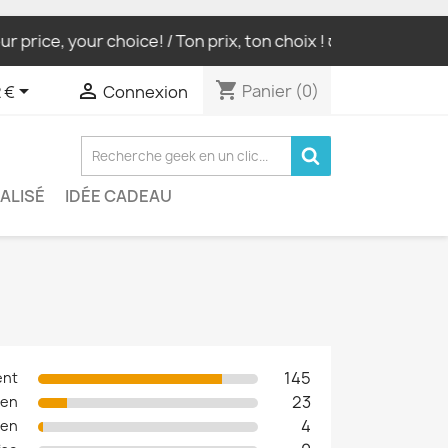
, your choice! / Ton prix, ton choix ! ಠ_ಠ
WORLWIDE SHIP
shopping_cart


Panier
(0)
 €
Connexion
ALISÉ
IDÉE CADEAU
145
ent
23
ien
4
en